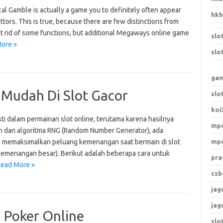
 Gamble is actually a game you to definitely often appear
hk
ors. This is true, because there are few distinctions from
t rid of some functions, but additional Megaways online game
slo
ore »
slo
gam
Mudah Di Slot Gacor
slo
koi
i dalam permainan slot online, terutama karena hasilnya
mp
 dan algoritma RNG (Random Number Generator), ada
a memaksimalkan peluang kemenangan saat bermain di slot
mp
kemenangan besar). Berikut adalah beberapa cara untuk
pra
ead More »
cs
jag
jag
 Poker Online
slo