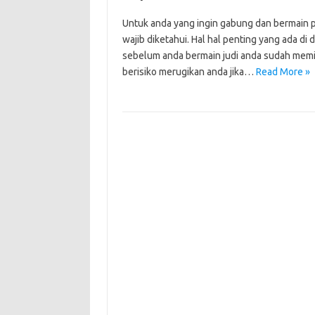
Untuk anda yang ingin gabung dan bermain po
wajib diketahui. Hal hal penting yang ada di
sebelum anda bermain judi anda sudah memili
berisiko merugikan anda jika…
Read More »