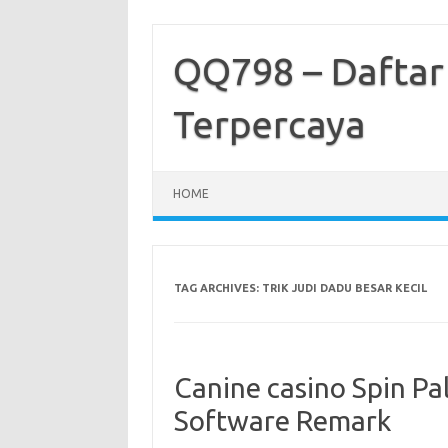
Skip
to
content
QQ798 – Daftar 
Terpercaya
HOME
TAG ARCHIVES:
TRIK JUDI DADU BESAR KECIL
Canine casino Spin P
Software Remark