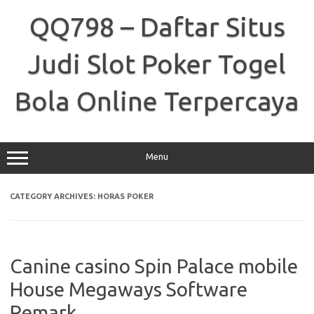
Skip
to
QQ798 – Daftar Situs
content
Judi Slot Poker Togel
Bola Online Terpercaya
Menu
CATEGORY ARCHIVES:
HORAS POKER
Canine casino Spin Palace mobile
House Megaways Software
Remark