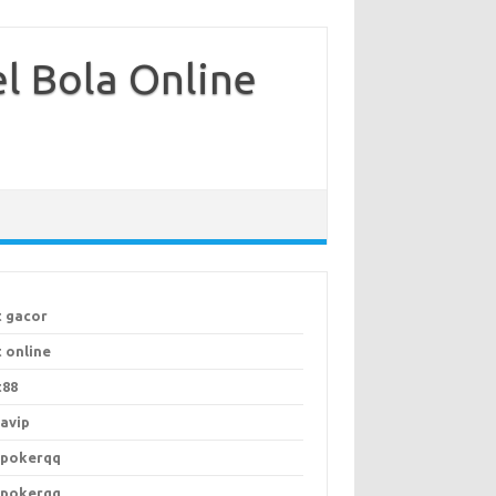
el Bola Online
t gacor
t online
t88
avip
bpokerqq
bpokerqq