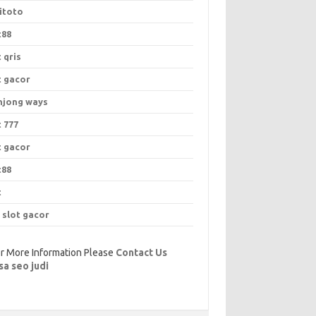
itoto
t88
t qris
t gacor
jong ways
t 777
t gacor
t88
t
k slot gacor
r More Information Please
Contact Us
sa seo judi