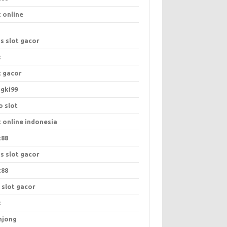
t online
us slot gacor
t
t gacor
gki99
o slot
t online indonesia
t88
us slot gacor
t88
k slot gacor
t
hjong