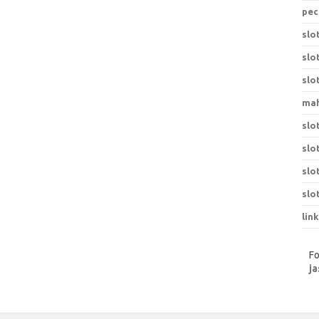
pec
slo
slo
slo
mah
slo
slo
slo
slo
lin
Fo
ja