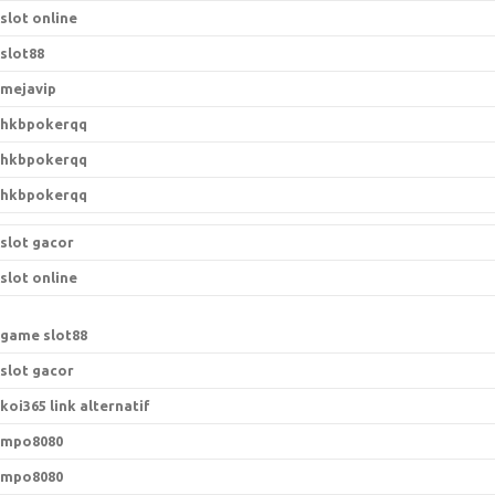
slot online
slot88
mejavip
hkbpokerqq
hkbpokerqq
hkbpokerqq
slot gacor
slot online
game slot88
slot gacor
koi365 link alternatif
mpo8080
mpo8080