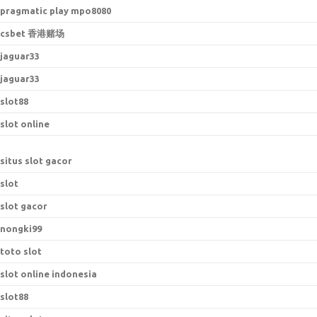
pragmatic play mpo8080
csbet 香港赌场
jaguar33
jaguar33
slot88
slot online
situs slot gacor
slot
slot gacor
nongki99
toto slot
slot online indonesia
slot88