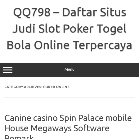
Skip
to
QQ798 – Daftar Situs
content
Judi Slot Poker Togel
Bola Online Terpercaya
Menu
CATEGORY ARCHIVES:
POKER ONLINE
Canine casino Spin Palace mobile
House Megaways Software
Remark