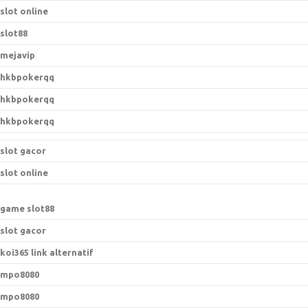
slot online
slot88
mejavip
hkbpokerqq
hkbpokerqq
hkbpokerqq
slot gacor
slot online
game slot88
slot gacor
koi365 link alternatif
mpo8080
mpo8080