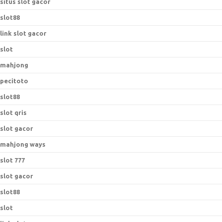
situs slot gacor
slot88
link slot gacor
slot
mahjong
pecitoto
slot88
slot qris
slot gacor
mahjong ways
slot 777
slot gacor
slot88
slot