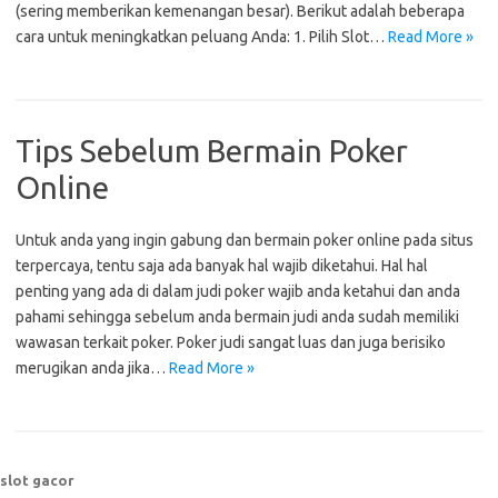
(sering memberikan kemenangan besar). Berikut adalah beberapa
cara untuk meningkatkan peluang Anda: 1. Pilih Slot…
Read More »
Tips Sebelum Bermain Poker
Online
Untuk anda yang ingin gabung dan bermain poker online pada situs
terpercaya, tentu saja ada banyak hal wajib diketahui. Hal hal
penting yang ada di dalam judi poker wajib anda ketahui dan anda
pahami sehingga sebelum anda bermain judi anda sudah memiliki
wawasan terkait poker. Poker judi sangat luas dan juga berisiko
merugikan anda jika…
Read More »
slot gacor