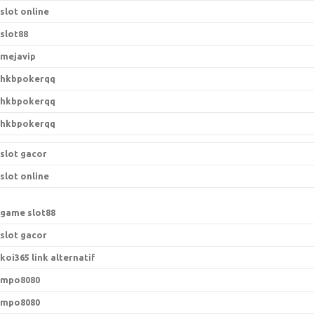
slot online
slot88
mejavip
hkbpokerqq
hkbpokerqq
hkbpokerqq
slot gacor
slot online
game slot88
slot gacor
koi365 link alternatif
mpo8080
mpo8080