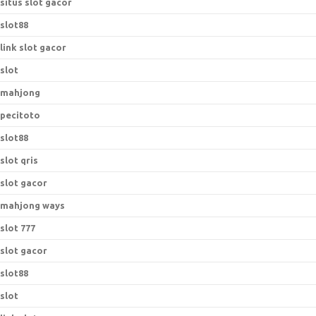
situs slot gacor
slot88
link slot gacor
slot
mahjong
pecitoto
slot88
slot qris
slot gacor
mahjong ways
slot 777
slot gacor
slot88
slot