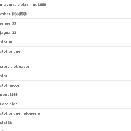
pragmatic play mpo8080
csbet 香港赌场
jaguar33
jaguar33
slot88
slot online
situs slot gacor
slot
slot gacor
nongki99
toto slot
slot online indonesia
slot88