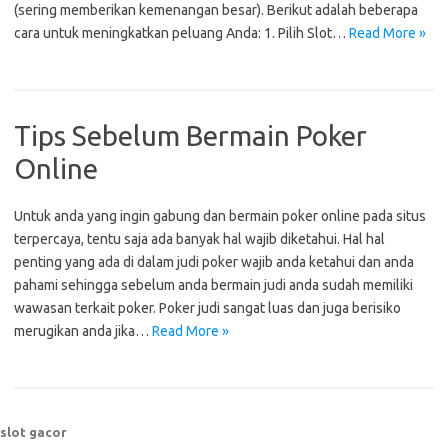
(sering memberikan kemenangan besar). Berikut adalah beberapa
cara untuk meningkatkan peluang Anda: 1. Pilih Slot…
Read More »
Tips Sebelum Bermain Poker
Online
Untuk anda yang ingin gabung dan bermain poker online pada situs
terpercaya, tentu saja ada banyak hal wajib diketahui. Hal hal
penting yang ada di dalam judi poker wajib anda ketahui dan anda
pahami sehingga sebelum anda bermain judi anda sudah memiliki
wawasan terkait poker. Poker judi sangat luas dan juga berisiko
merugikan anda jika…
Read More »
slot gacor