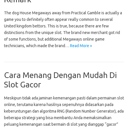
The dog House Megaways away from Practical Gamble is actually a
game you to definitely often appear really common to several
United kingdom bettors. This is true, because there are few
distinctions from the unique slot. The brand new merchant got rid
of some functions, but additional Megaways online game
technicians, which made the brand…
Read More »
Cara Menang Dengan Mudah Di
Slot Gacor
Meskipun tidak ada jaminan kemenangan pasti dalam permainan slot
online, terutama karena hasilnya sepenuhnya didasarkan pada
keberuntungan dan algoritma RNG (Random Number Generator), ada
beberapa strategi yang bisa membantu Anda memaksimalkan
peluang kemenangan saat bermain di slot yang dianggap “gacor”