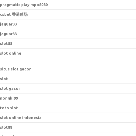
pragmatic play mpo8080
csbet 香港赌场
jaguar33
jaguar33
slot88
slot online
situs slot gacor
slot
slot gacor
nongki99
toto slot
slot online indonesia
slot88