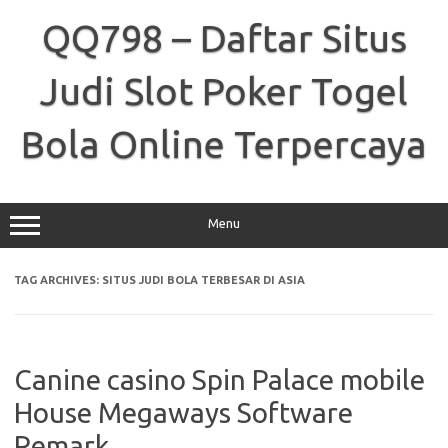
Skip
to
QQ798 – Daftar Situs
content
Judi Slot Poker Togel
Bola Online Terpercaya
Menu
TAG ARCHIVES:
SITUS JUDI BOLA TERBESAR DI ASIA
Canine casino Spin Palace mobile
House Megaways Software
Remark