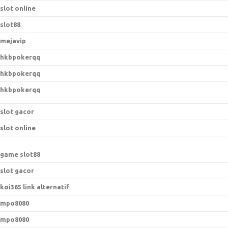
slot online
slot88
mejavip
hkbpokerqq
hkbpokerqq
hkbpokerqq
slot gacor
slot online
game slot88
slot gacor
koi365 link alternatif
mpo8080
mpo8080