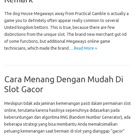
The dog House Megaways away from Practical Gamble is actually a
game you to definitely often appear really common to several
United kingdom bettors. This is true, because there are few
distinctions from the unique slot. The brand new merchant got rid
of some functions, but additional Megaways online game
technicians, which made the brand…
Read More »
Cara Menang Dengan Mudah Di
Slot Gacor
Meskipun tidak ada jaminan kemenangan pasti dalam permainan slot
online, terutama karena hasilnya sepenuhnya didasarkan pada
keberuntungan dan algoritma RNG (Random Number Generator), ada
beberapa strategi yang bisa membantu Anda memaksimalkan
peluang kemenangan saat bermain di slot yang dianggap “gacor”