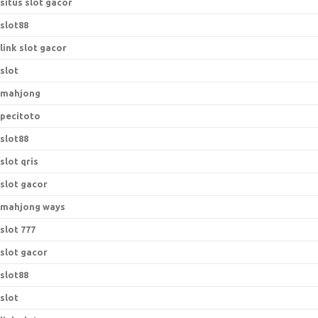
situs slot gacor
slot88
link slot gacor
slot
mahjong
pecitoto
slot88
slot qris
slot gacor
mahjong ways
slot 777
slot gacor
slot88
slot