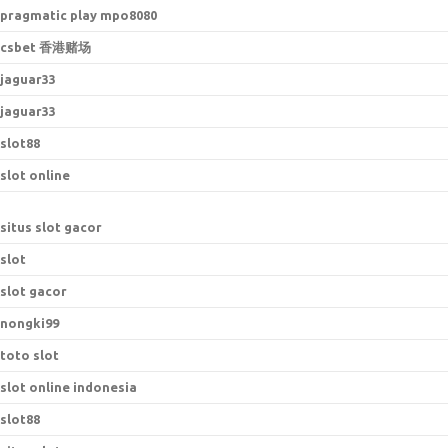
pragmatic play mpo8080
csbet 香港赌场
jaguar33
jaguar33
slot88
slot online
situs slot gacor
slot
slot gacor
nongki99
toto slot
slot online indonesia
slot88