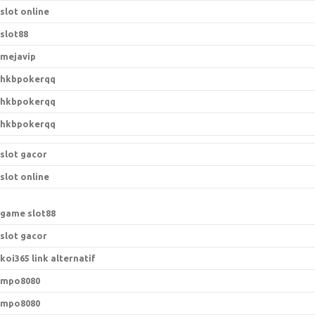
slot online
slot88
mejavip
hkbpokerqq
hkbpokerqq
hkbpokerqq
slot gacor
slot online
game slot88
slot gacor
koi365 link alternatif
mpo8080
mpo8080