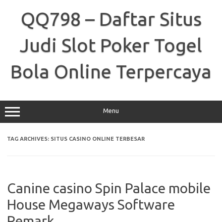
Skip
to
QQ798 – Daftar Situs
content
Judi Slot Poker Togel
Bola Online Terpercaya
Menu
TAG ARCHIVES:
SITUS CASINO ONLINE TERBESAR
Canine casino Spin Palace mobile
House Megaways Software
Remark