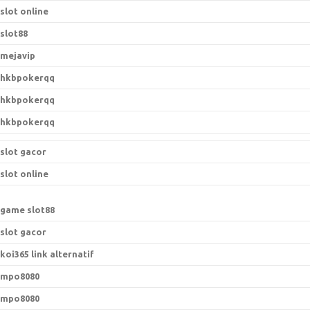
slot online
slot88
mejavip
hkbpokerqq
hkbpokerqq
hkbpokerqq
slot gacor
slot online
game slot88
slot gacor
koi365 link alternatif
mpo8080
mpo8080