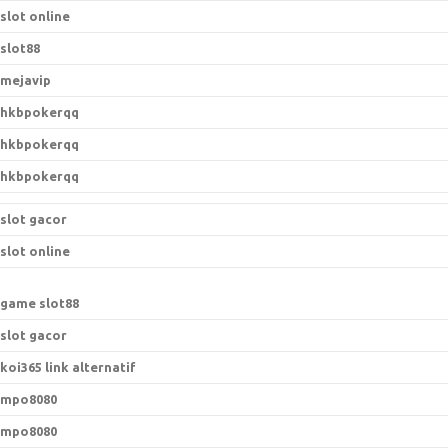
slot online
slot88
mejavip
hkbpokerqq
hkbpokerqq
hkbpokerqq
slot gacor
slot online
game slot88
slot gacor
koi365 link alternatif
mpo8080
mpo8080