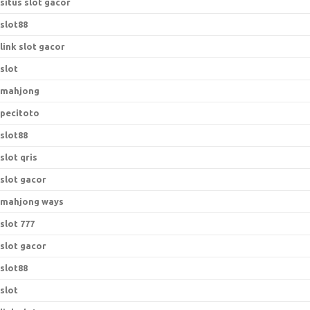
situs slot gacor
slot88
link slot gacor
slot
mahjong
pecitoto
slot88
slot qris
slot gacor
mahjong ways
slot 777
slot gacor
slot88
slot