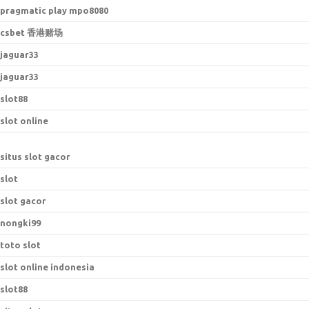
pragmatic play mpo8080
csbet 香港赌场
jaguar33
jaguar33
slot88
slot online
situs slot gacor
slot
slot gacor
nongki99
toto slot
slot online indonesia
slot88