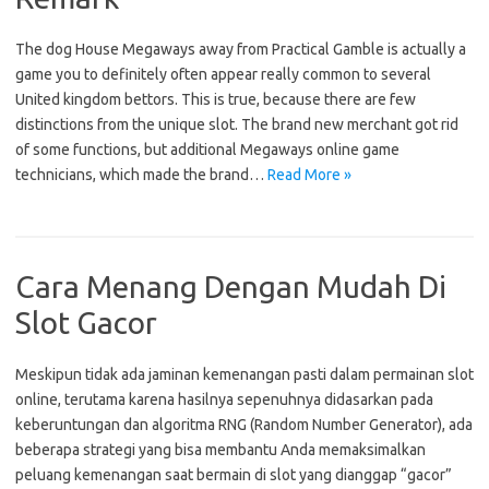
The dog House Megaways away from Practical Gamble is actually a
game you to definitely often appear really common to several
United kingdom bettors. This is true, because there are few
distinctions from the unique slot. The brand new merchant got rid
of some functions, but additional Megaways online game
technicians, which made the brand…
Read More »
Cara Menang Dengan Mudah Di
Slot Gacor
Meskipun tidak ada jaminan kemenangan pasti dalam permainan slot
online, terutama karena hasilnya sepenuhnya didasarkan pada
keberuntungan dan algoritma RNG (Random Number Generator), ada
beberapa strategi yang bisa membantu Anda memaksimalkan
peluang kemenangan saat bermain di slot yang dianggap “gacor”