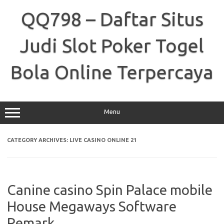
Skip
to
QQ798 – Daftar Situs
content
Judi Slot Poker Togel
Bola Online Terpercaya
Menu
CATEGORY ARCHIVES:
LIVE CASINO ONLINE 21
Canine casino Spin Palace mobile
House Megaways Software
Remark