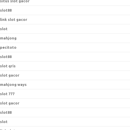
situs slot gacor
slot88
link slot gacor
slot
mahjong
pecitoto
slot88
slot qris
slot gacor
mahjong ways
slot 777
slot gacor
slot88
slot