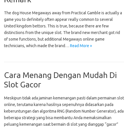
The dog House Megaways away from Practical Gamble is actually a
game you to definitely often appear really common to several
United kingdom bettors. This is true, because there are few
distinctions from the unique slot. The brand new merchant got rid
of some functions, but additional Megaways online game
technicians, which made the brand…
Read More »
Cara Menang Dengan Mudah Di
Slot Gacor
Meskipun tidak ada jaminan kemenangan pasti dalam permainan slot
online, terutama karena hasilnya sepenuhnya didasarkan pada
keberuntungan dan algoritma RNG (Random Number Generator), ada
beberapa strategi yang bisa membantu Anda memaksimalkan
peluang kemenangan saat bermain di slot yang dianggap “gacor”