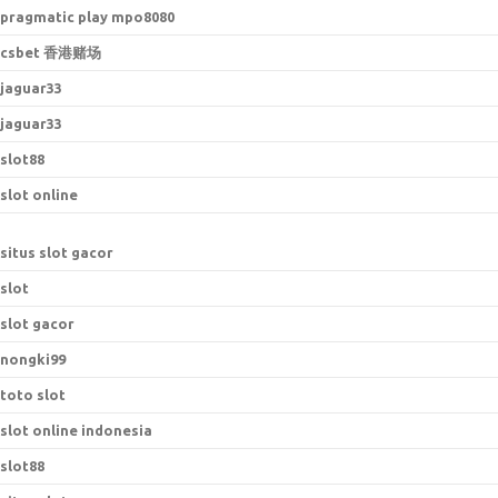
pragmatic play mpo8080
csbet 香港赌场
jaguar33
jaguar33
slot88
slot online
situs slot gacor
slot
slot gacor
nongki99
toto slot
slot online indonesia
slot88