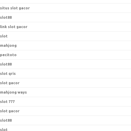
situs slot gacor
slot88
link slot gacor
slot
mahjong
pecitoto
slot88
slot qris
slot gacor
mahjong ways
slot 777
slot gacor
slot88
slot