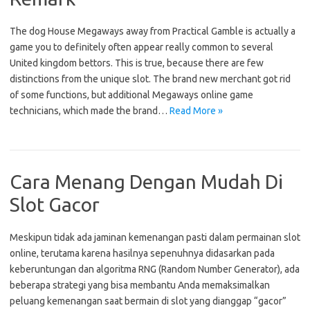
The dog House Megaways away from Practical Gamble is actually a
game you to definitely often appear really common to several
United kingdom bettors. This is true, because there are few
distinctions from the unique slot. The brand new merchant got rid
of some functions, but additional Megaways online game
technicians, which made the brand…
Read More »
Cara Menang Dengan Mudah Di
Slot Gacor
Meskipun tidak ada jaminan kemenangan pasti dalam permainan slot
online, terutama karena hasilnya sepenuhnya didasarkan pada
keberuntungan dan algoritma RNG (Random Number Generator), ada
beberapa strategi yang bisa membantu Anda memaksimalkan
peluang kemenangan saat bermain di slot yang dianggap “gacor”