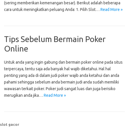
(sering memberikan kemenangan besar). Berikut adalah beberapa
cara untuk meningkatkan peluang Anda: 1. Pilih Slot…
Read More »
Tips Sebelum Bermain Poker
Online
Untuk anda yang ingin gabung dan bermain poker online pada situs
terpercaya, tentu saja ada banyak hal wajib diketahui. Hal hal
penting yang ada di dalam judi poker wajib anda ketahui dan anda
pahami sehingga sebelum anda bermain judi anda sudah memiliki
wawasan terkait poker. Poker judi sangat luas dan juga berisiko
merugikan anda jika…
Read More »
slot gacor