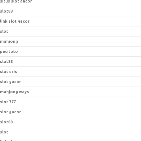
situs slot gacor
slot88
link slot gacor
slot
mahjong
pecitoto
slot88
slot qris
slot gacor
mahjong ways
slot 777
slot gacor
slot88
slot