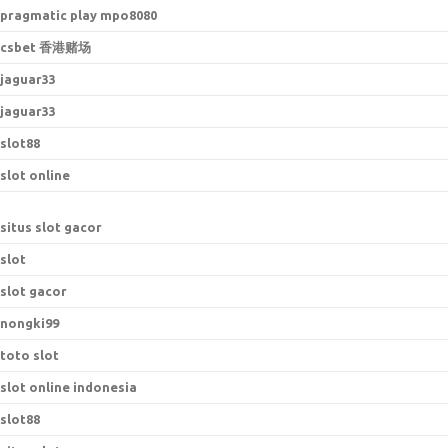
pragmatic play mpo8080
csbet 香港赌场
jaguar33
jaguar33
slot88
slot online
situs slot gacor
slot
slot gacor
nongki99
toto slot
slot online indonesia
slot88