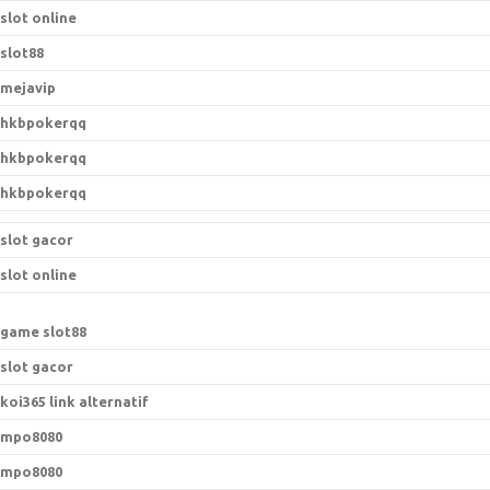
slot online
slot88
mejavip
hkbpokerqq
hkbpokerqq
hkbpokerqq
slot gacor
slot online
game slot88
slot gacor
koi365 link alternatif
mpo8080
mpo8080