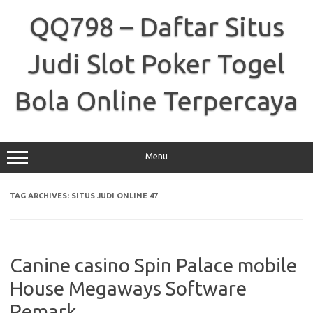
Skip
to
QQ798 – Daftar Situs
content
Judi Slot Poker Togel
Bola Online Terpercaya
Menu
TAG ARCHIVES:
SITUS JUDI ONLINE 47
Canine casino Spin Palace mobile
House Megaways Software
Remark