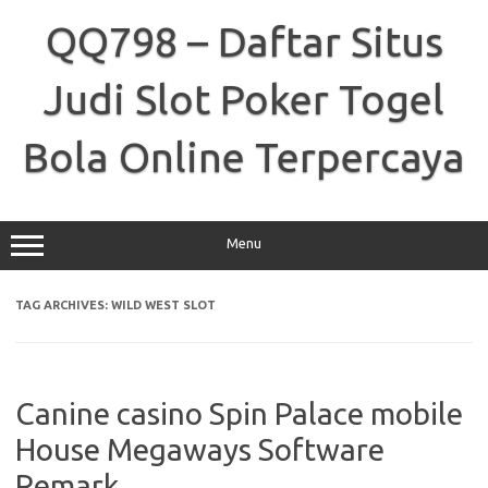
Skip
to
QQ798 – Daftar Situs
content
Judi Slot Poker Togel
Bola Online Terpercaya
Menu
TAG ARCHIVES:
WILD WEST SLOT
Canine casino Spin Palace mobile
House Megaways Software
Remark