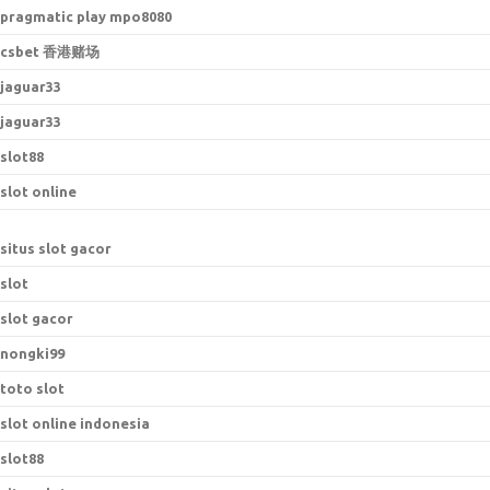
pragmatic play mpo8080
csbet 香港赌场
jaguar33
jaguar33
slot88
slot online
situs slot gacor
slot
slot gacor
nongki99
toto slot
slot online indonesia
slot88