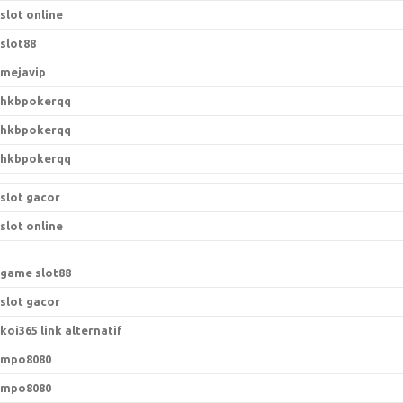
slot online
slot88
mejavip
hkbpokerqq
hkbpokerqq
hkbpokerqq
slot gacor
slot online
game slot88
slot gacor
koi365 link alternatif
mpo8080
mpo8080