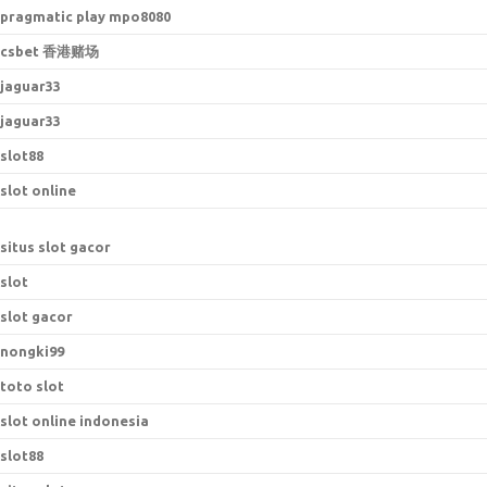
pragmatic play mpo8080
csbet 香港赌场
jaguar33
jaguar33
slot88
slot online
situs slot gacor
slot
slot gacor
nongki99
toto slot
slot online indonesia
slot88