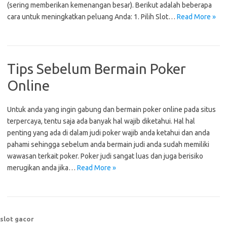
(sering memberikan kemenangan besar). Berikut adalah beberapa
cara untuk meningkatkan peluang Anda: 1. Pilih Slot…
Read More »
Tips Sebelum Bermain Poker
Online
Untuk anda yang ingin gabung dan bermain poker online pada situs
terpercaya, tentu saja ada banyak hal wajib diketahui. Hal hal
penting yang ada di dalam judi poker wajib anda ketahui dan anda
pahami sehingga sebelum anda bermain judi anda sudah memiliki
wawasan terkait poker. Poker judi sangat luas dan juga berisiko
merugikan anda jika…
Read More »
slot gacor