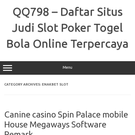
Skip
to
QQ798 – Daftar Situs
content
Judi Slot Poker Togel
Bola Online Terpercaya
Menu
CATEGORY ARCHIVES:
ENAKBET SLOT
Canine casino Spin Palace mobile
House Megaways Software
Remark