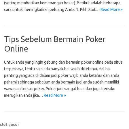
(sering memberikan kemenangan besar). Berikut adalah beberapa
cara untuk meningkatkan peluang Anda: 1. Pilih Slot…
Read More »
Tips Sebelum Bermain Poker
Online
Untuk anda yang ingin gabung dan bermain poker online pada situs
terpercaya, tentu saja ada banyak hal wajib diketahui. Hal hal
penting yang ada di dalam judi poker wajib anda ketahui dan anda
pahami sehingga sebelum anda bermain judi anda sudah memiliki
wawasan terkait poker. Poker judi sangat luas dan juga berisiko
merugikan anda jika…
Read More »
slot gacor