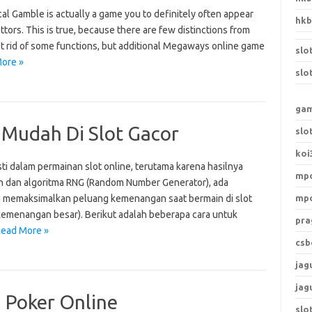
 Gamble is actually a game you to definitely often appear
hk
ors. This is true, because there are few distinctions from
t rid of some functions, but additional Megaways online game
slo
ore »
slo
gam
Mudah Di Slot Gacor
slo
koi
i dalam permainan slot online, terutama karena hasilnya
mp
 dan algoritma RNG (Random Number Generator), ada
a memaksimalkan peluang kemenangan saat bermain di slot
mp
kemenangan besar). Berikut adalah beberapa cara untuk
pra
ead More »
cs
jag
jag
 Poker Online
slo