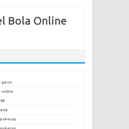
el Bola Online
t gacor
t online
t88
avip
bpokerqq
bpokerqq