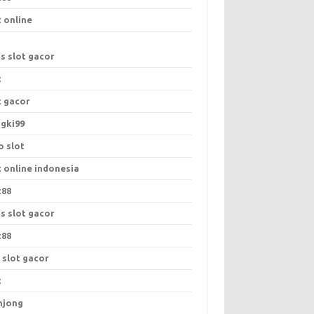
t online
us slot gacor
t
t gacor
gki99
o slot
t online indonesia
t88
us slot gacor
t88
k slot gacor
t
hjong