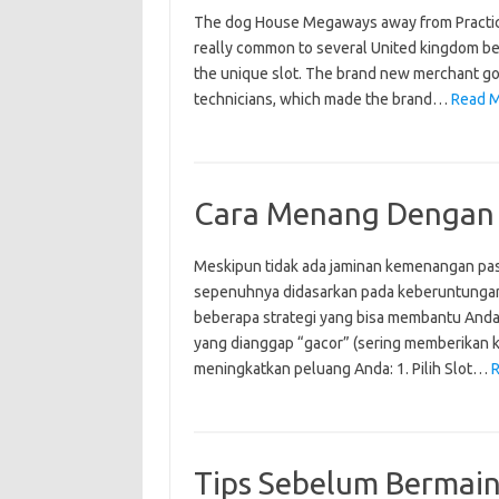
The dog House Megaways away from Practical
really common to several United kingdom bett
the unique slot. The brand new merchant go
technicians, which made the brand…
Read M
Cara Menang Dengan 
Meskipun tidak ada jaminan kemenangan past
sepenuhnya didasarkan pada keberuntungan
beberapa strategi yang bisa membantu And
yang dianggap “gacor” (sering memberikan 
meningkatkan peluang Anda: 1. Pilih Slot…
R
Tips Sebelum Bermain