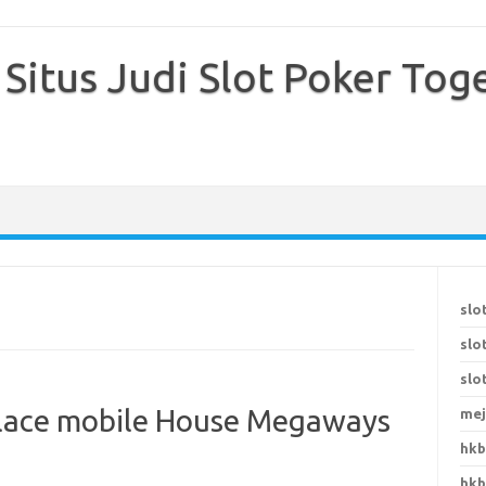
Situs Judi Slot Poker Tog
slo
slo
slo
alace mobile House Megaways
mej
hk
hk