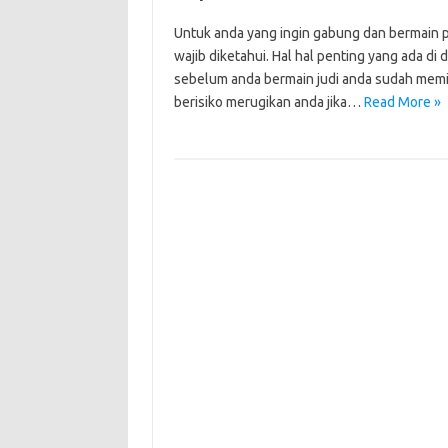
Untuk anda yang ingin gabung dan bermain po
wajib diketahui. Hal hal penting yang ada di
sebelum anda bermain judi anda sudah memili
berisiko merugikan anda jika…
Read More »