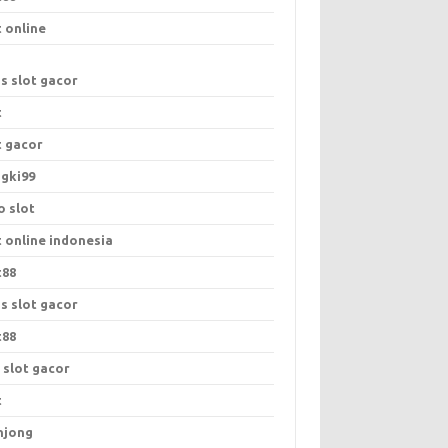
t online
us slot gacor
t
t gacor
gki99
o slot
t online indonesia
t88
us slot gacor
t88
k slot gacor
t
hjong