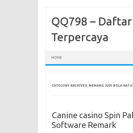
Skip
to
content
QQ798 – Daftar 
Terpercaya
HOME
CATEGORY ARCHIVES:
MENANG JUDI BOLA RATU
Canine casino Spin P
Software Remark