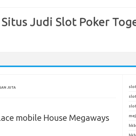
Situs Judi Slot Poker Tog
slo
SAN JUTA
slo
slo
alace mobile House Megaways
mej
hk
hk