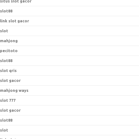
situs slot gacor
slot88
link slot gacor
slot
mahjong
pecitoto
slot88
slot qris
slot gacor
mahjong ways
slot 777
slot gacor
slot88
slot