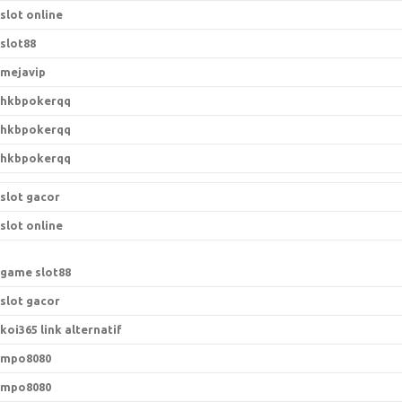
slot online
slot88
mejavip
hkbpokerqq
hkbpokerqq
hkbpokerqq
slot gacor
slot online
game slot88
slot gacor
koi365 link alternatif
mpo8080
mpo8080