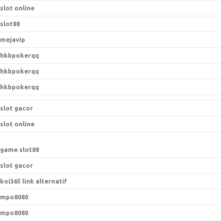
slot online
slot88
mejavip
hkbpokerqq
hkbpokerqq
hkbpokerqq
slot gacor
slot online
game slot88
slot gacor
koi365 link alternatif
mpo8080
mpo8080