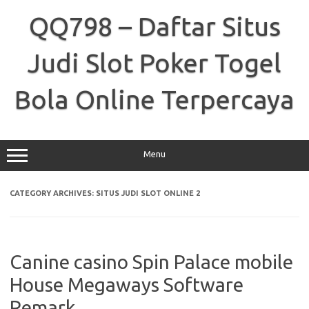
Skip
to
QQ798 – Daftar Situs
content
Judi Slot Poker Togel
Bola Online Terpercaya
Menu
CATEGORY ARCHIVES:
SITUS JUDI SLOT ONLINE 2
Canine casino Spin Palace mobile
House Megaways Software
Remark