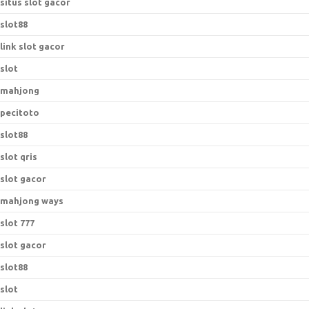
situs slot gacor
slot88
link slot gacor
slot
mahjong
pecitoto
slot88
slot qris
slot gacor
mahjong ways
slot 777
slot gacor
slot88
slot