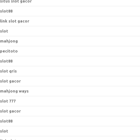
situs slot gacor
slot88
link slot gacor
slot
mahjong
pecitoto
slot88
slot qris
slot gacor
mahjong ways
slot 777
slot gacor
slot88
slot