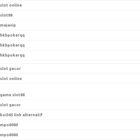
slot online
slot88
mejavip
hkbpokerqq
hkbpokerqq
hkbpokerqq
slot gacor
slot online
game slot88
slot gacor
koi365 link alternatif
mpo8080
mpo8080