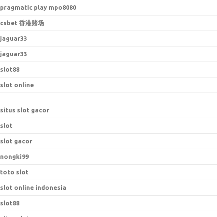
pragmatic play mpo8080
csbet 香港赌场
jaguar33
jaguar33
slot88
slot online
situs slot gacor
slot
slot gacor
nongki99
toto slot
slot online indonesia
slot88