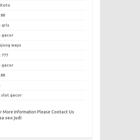
itoto
t88
t qris
t gacor
jong ways
t 777
t gacor
t88
t
k slot gacor
r More Information Please
Contact Us
sa seo judi