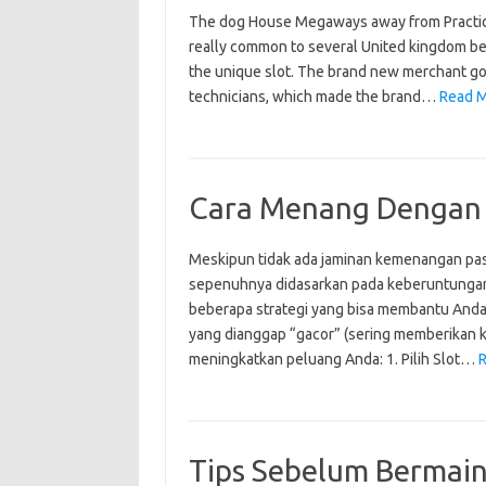
The dog House Megaways away from Practical
really common to several United kingdom bett
the unique slot. The brand new merchant go
technicians, which made the brand…
Read M
Cara Menang Dengan 
Meskipun tidak ada jaminan kemenangan past
sepenuhnya didasarkan pada keberuntungan
beberapa strategi yang bisa membantu And
yang dianggap “gacor” (sering memberikan 
meningkatkan peluang Anda: 1. Pilih Slot…
R
Tips Sebelum Bermain