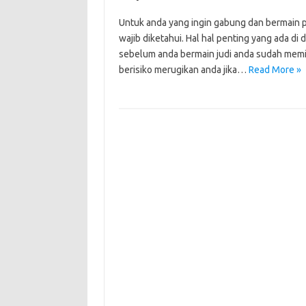
Untuk anda yang ingin gabung dan bermain po
wajib diketahui. Hal hal penting yang ada di
sebelum anda bermain judi anda sudah memili
berisiko merugikan anda jika…
Read More »