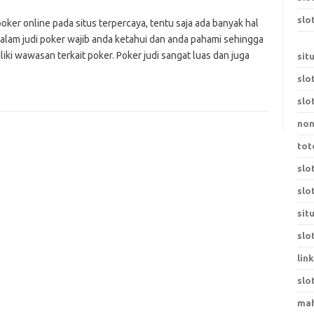
slo
ker online pada situs terpercaya, tentu saja ada banyak hal
 dalam judi poker wajib anda ketahui dan anda pahami sehingga
ki wawasan terkait poker. Poker judi sangat luas dan juga
sit
slo
slo
non
tot
slo
slo
sit
slo
lin
slo
ma