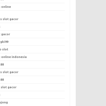
t online
us slot gacor
t
t gacor
gki99
o slot
t online indonesia
t88
us slot gacor
t88
k slot gacor
t
hjong