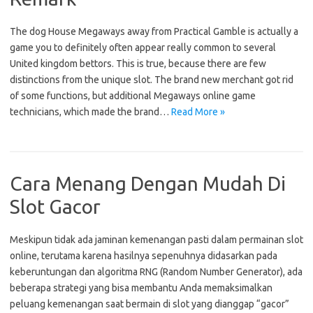
The dog House Megaways away from Practical Gamble is actually a
game you to definitely often appear really common to several
United kingdom bettors. This is true, because there are few
distinctions from the unique slot. The brand new merchant got rid
of some functions, but additional Megaways online game
technicians, which made the brand…
Read More »
Cara Menang Dengan Mudah Di
Slot Gacor
Meskipun tidak ada jaminan kemenangan pasti dalam permainan slot
online, terutama karena hasilnya sepenuhnya didasarkan pada
keberuntungan dan algoritma RNG (Random Number Generator), ada
beberapa strategi yang bisa membantu Anda memaksimalkan
peluang kemenangan saat bermain di slot yang dianggap “gacor”