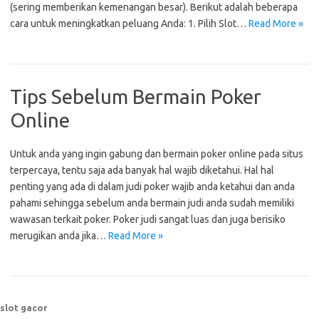
(sering memberikan kemenangan besar). Berikut adalah beberapa
cara untuk meningkatkan peluang Anda: 1. Pilih Slot…
Read More »
Tips Sebelum Bermain Poker
Online
Untuk anda yang ingin gabung dan bermain poker online pada situs
terpercaya, tentu saja ada banyak hal wajib diketahui. Hal hal
penting yang ada di dalam judi poker wajib anda ketahui dan anda
pahami sehingga sebelum anda bermain judi anda sudah memiliki
wawasan terkait poker. Poker judi sangat luas dan juga berisiko
merugikan anda jika…
Read More »
slot gacor