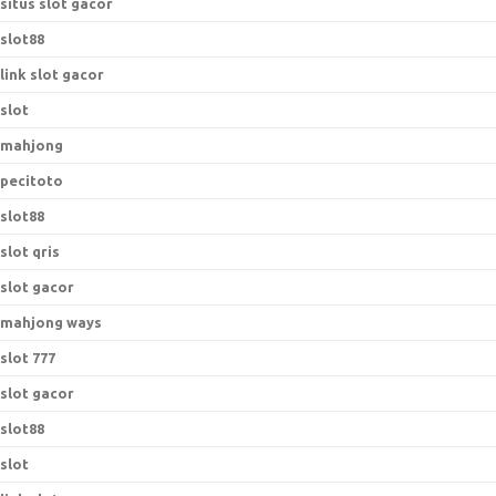
situs slot gacor
slot88
link slot gacor
slot
mahjong
pecitoto
slot88
slot qris
slot gacor
mahjong ways
slot 777
slot gacor
slot88
slot