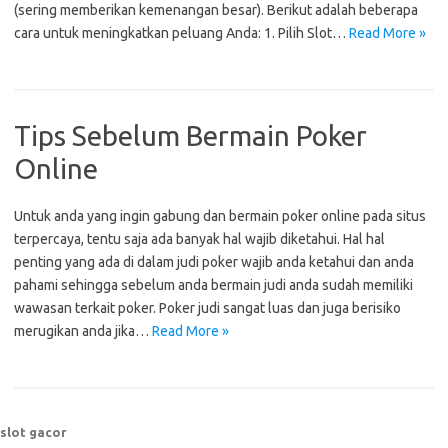
(sering memberikan kemenangan besar). Berikut adalah beberapa
cara untuk meningkatkan peluang Anda: 1. Pilih Slot…
Read More »
Tips Sebelum Bermain Poker
Online
Untuk anda yang ingin gabung dan bermain poker online pada situs
terpercaya, tentu saja ada banyak hal wajib diketahui. Hal hal
penting yang ada di dalam judi poker wajib anda ketahui dan anda
pahami sehingga sebelum anda bermain judi anda sudah memiliki
wawasan terkait poker. Poker judi sangat luas dan juga berisiko
merugikan anda jika…
Read More »
slot gacor