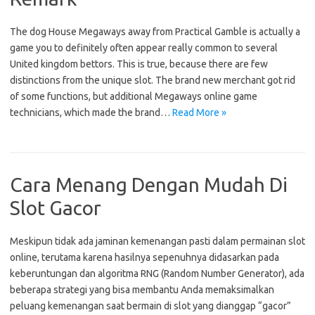
The dog House Megaways away from Practical Gamble is actually a
game you to definitely often appear really common to several
United kingdom bettors. This is true, because there are few
distinctions from the unique slot. The brand new merchant got rid
of some functions, but additional Megaways online game
technicians, which made the brand…
Read More »
Cara Menang Dengan Mudah Di
Slot Gacor
Meskipun tidak ada jaminan kemenangan pasti dalam permainan slot
online, terutama karena hasilnya sepenuhnya didasarkan pada
keberuntungan dan algoritma RNG (Random Number Generator), ada
beberapa strategi yang bisa membantu Anda memaksimalkan
peluang kemenangan saat bermain di slot yang dianggap “gacor”