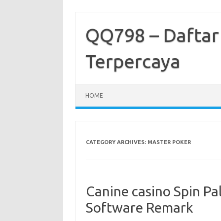
Skip
to
content
QQ798 – Daftar 
Terpercaya
HOME
CATEGORY ARCHIVES:
MASTER POKER
Canine casino Spin P
Software Remark