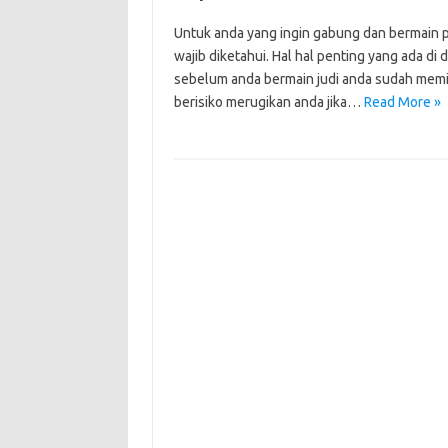
Untuk anda yang ingin gabung dan bermain po
wajib diketahui. Hal hal penting yang ada di
sebelum anda bermain judi anda sudah memili
berisiko merugikan anda jika…
Read More »