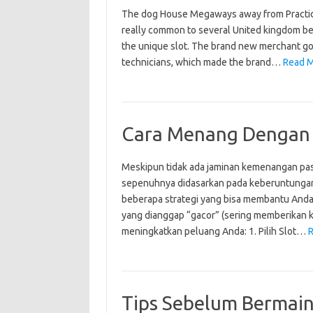
The dog House Megaways away from Practical
really common to several United kingdom bett
the unique slot. The brand new merchant go
technicians, which made the brand…
Read M
Cara Menang Dengan 
Meskipun tidak ada jaminan kemenangan past
sepenuhnya didasarkan pada keberuntungan
beberapa strategi yang bisa membantu And
yang dianggap “gacor” (sering memberikan 
meningkatkan peluang Anda: 1. Pilih Slot…
R
Tips Sebelum Bermain