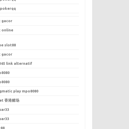
bpokerqq
t gacor
t online
e slot88
t gacor
365 link alternatif
o8080
o8080
gmatic play mpo8080
bet 香港赌场
uar33
uar33
t88