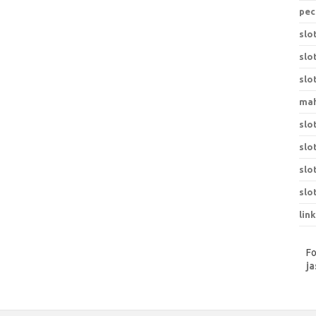
pec
slo
slo
slo
mah
slo
slo
slo
slo
lin
Fo
ja