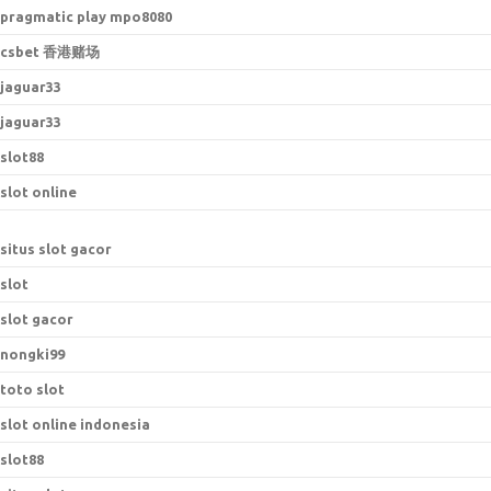
pragmatic play mpo8080
csbet 香港赌场
jaguar33
jaguar33
slot88
slot online
situs slot gacor
slot
slot gacor
nongki99
toto slot
slot online indonesia
slot88