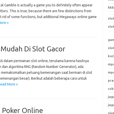
 Gamble is actually a game you to definitely often appear
hk
ors. This is true, because there are few distinctions from
t rid of some functions, but additional Megaways online game
slo
ore »
slo
gam
Mudah Di Slot Gacor
slo
koi
i dalam permainan slot online, terutama karena hasilnya
mp
 dan algoritma RNG (Random Number Generator), ada
a memaksimalkan peluang kemenangan saat bermain di slot
mp
kemenangan besar). Berikut adalah beberapa cara untuk
pra
ead More »
cs
jag
jag
 Poker Online
slo