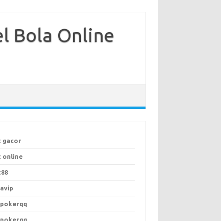
el Bola Online
t gacor
t online
t88
avip
bpokerqq
bpokerqq