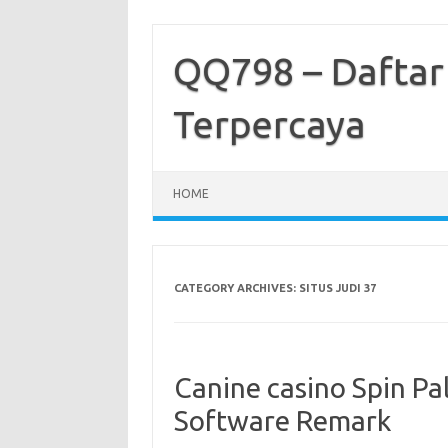
Skip
to
content
QQ798 – Daftar 
Terpercaya
HOME
CATEGORY ARCHIVES:
SITUS JUDI 37
Canine casino Spin P
Software Remark