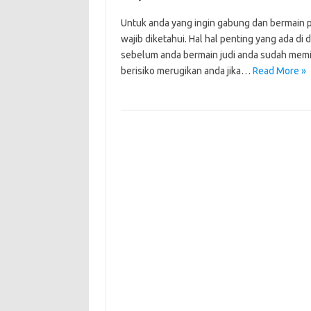
Untuk anda yang ingin gabung dan bermain po
wajib diketahui. Hal hal penting yang ada di
sebelum anda bermain judi anda sudah memili
berisiko merugikan anda jika…
Read More »