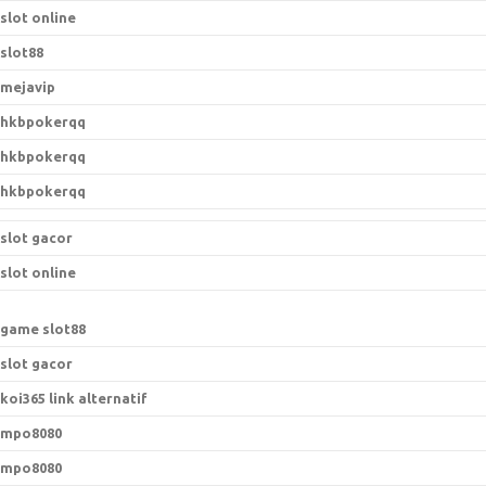
slot online
slot88
mejavip
hkbpokerqq
hkbpokerqq
hkbpokerqq
slot gacor
slot online
game slot88
slot gacor
koi365 link alternatif
mpo8080
mpo8080