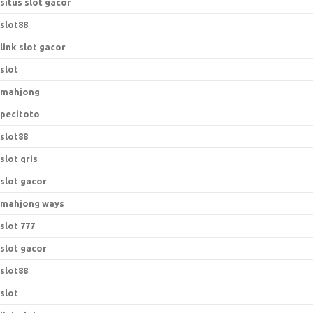
situs slot gacor
slot88
link slot gacor
slot
mahjong
pecitoto
slot88
slot qris
slot gacor
mahjong ways
slot 777
slot gacor
slot88
slot