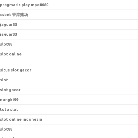
pragmatic play mpo8080
csbet 香港赌场
jaguar33
jaguar33
slot88
slot online
situs slot gacor
slot
slot gacor
nongki99
toto slot
slot online indonesia
slot88