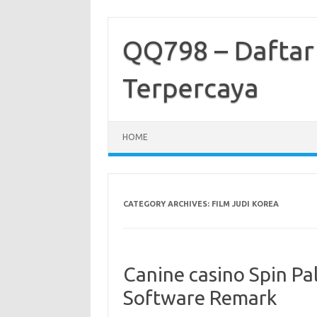
Skip
to
content
QQ798 – Daftar 
Terpercaya
HOME
CATEGORY ARCHIVES:
FILM JUDI KOREA
Canine casino Spin P
Software Remark