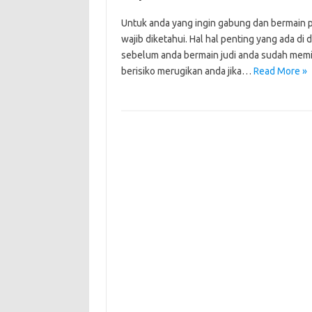
Untuk anda yang ingin gabung dan bermain po
wajib diketahui. Hal hal penting yang ada di
sebelum anda bermain judi anda sudah memili
berisiko merugikan anda jika…
Read More »