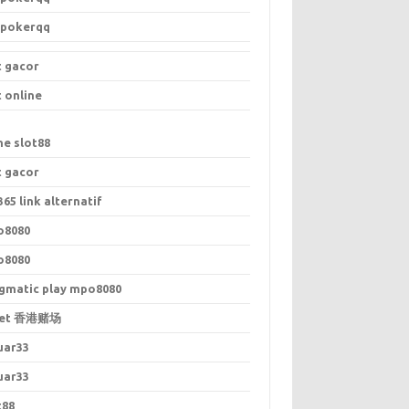
bpokerqq
t gacor
t online
e slot88
t gacor
365 link alternatif
o8080
o8080
gmatic play mpo8080
bet 香港赌场
uar33
uar33
t88