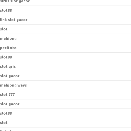
situs slot gacor
slot88
link slot gacor
slot
mahjong
pecitoto
slot88
slot qris
slot gacor
mahjong ways
slot 777
slot gacor
slot88
slot