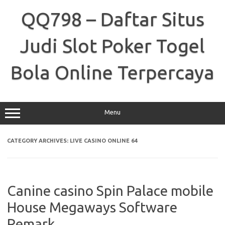
Skip
to
QQ798 – Daftar Situs
content
Judi Slot Poker Togel
Bola Online Terpercaya
Menu
CATEGORY ARCHIVES:
LIVE CASINO ONLINE 64
Canine casino Spin Palace mobile
House Megaways Software
Remark