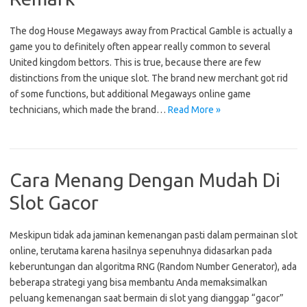
The dog House Megaways away from Practical Gamble is actually a
game you to definitely often appear really common to several
United kingdom bettors. This is true, because there are few
distinctions from the unique slot. The brand new merchant got rid
of some functions, but additional Megaways online game
technicians, which made the brand…
Read More »
Cara Menang Dengan Mudah Di
Slot Gacor
Meskipun tidak ada jaminan kemenangan pasti dalam permainan slot
online, terutama karena hasilnya sepenuhnya didasarkan pada
keberuntungan dan algoritma RNG (Random Number Generator), ada
beberapa strategi yang bisa membantu Anda memaksimalkan
peluang kemenangan saat bermain di slot yang dianggap “gacor”