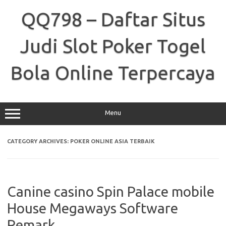
Skip
to
QQ798 – Daftar Situs
content
Judi Slot Poker Togel
Bola Online Terpercaya
Menu
CATEGORY ARCHIVES:
POKER ONLINE ASIA TERBAIK
Canine casino Spin Palace mobile
House Megaways Software
Remark