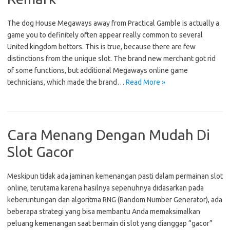
The dog House Megaways away from Practical Gamble is actually a
game you to definitely often appear really common to several
United kingdom bettors. This is true, because there are few
distinctions from the unique slot. The brand new merchant got rid
of some functions, but additional Megaways online game
technicians, which made the brand…
Read More »
Cara Menang Dengan Mudah Di
Slot Gacor
Meskipun tidak ada jaminan kemenangan pasti dalam permainan slot
online, terutama karena hasilnya sepenuhnya didasarkan pada
keberuntungan dan algoritma RNG (Random Number Generator), ada
beberapa strategi yang bisa membantu Anda memaksimalkan
peluang kemenangan saat bermain di slot yang dianggap “gacor”