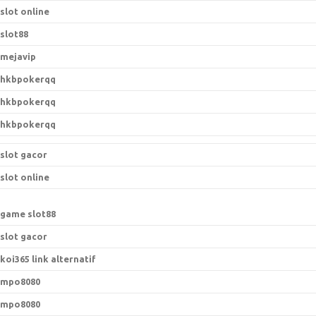
slot online
slot88
mejavip
hkbpokerqq
hkbpokerqq
hkbpokerqq
slot gacor
slot online
game slot88
slot gacor
koi365 link alternatif
mpo8080
mpo8080