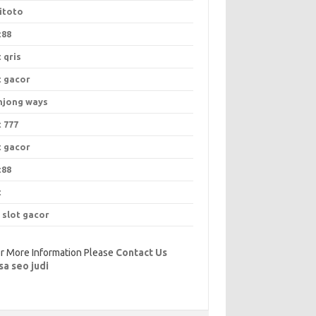
itoto
t88
t qris
t gacor
jong ways
t 777
t gacor
t88
t
k slot gacor
r More Information Please
Contact Us
sa seo judi