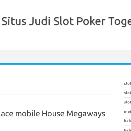
Situs Judi Slot Poker Tog
slo
slo
slo
alace mobile House Megaways
mej
hk
hk