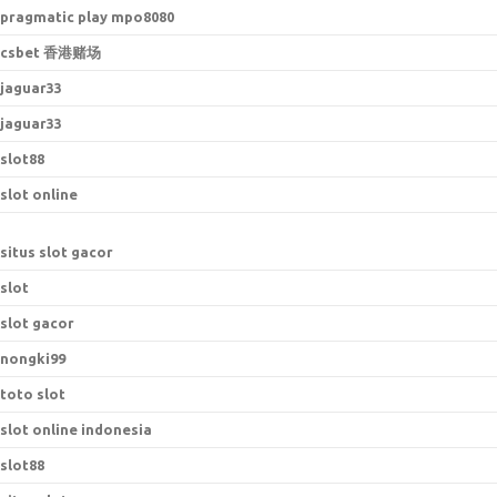
pragmatic play mpo8080
csbet 香港赌场
jaguar33
jaguar33
slot88
slot online
situs slot gacor
slot
slot gacor
nongki99
toto slot
slot online indonesia
slot88