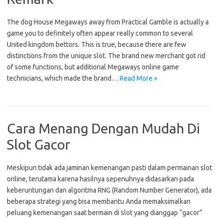
The dog House Megaways away from Practical Gamble is actually a
game you to definitely often appear really common to several
United kingdom bettors. This is true, because there are few
distinctions from the unique slot. The brand new merchant got rid
of some functions, but additional Megaways online game
technicians, which made the brand…
Read More »
Cara Menang Dengan Mudah Di
Slot Gacor
Meskipun tidak ada jaminan kemenangan pasti dalam permainan slot
online, terutama karena hasilnya sepenuhnya didasarkan pada
keberuntungan dan algoritma RNG (Random Number Generator), ada
beberapa strategi yang bisa membantu Anda memaksimalkan
peluang kemenangan saat bermain di slot yang dianggap “gacor”