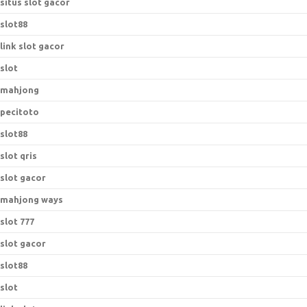
situs slot gacor
slot88
link slot gacor
slot
mahjong
pecitoto
slot88
slot qris
slot gacor
mahjong ways
slot 777
slot gacor
slot88
slot