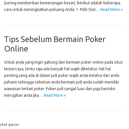
(sering memberikan kemenangan besar). Berikut adalah beberapa
cara untuk meningkatkan peluang Anda: 1. Pilih Slot…
Read More »
Tips Sebelum Bermain Poker
Online
Untuk anda yang ingin gabung dan bermain poker online pada situs
terpercaya, tentu saja ada banyak hal wajib diketahui. Hal hal
penting yang ada di dalam judi poker wajib anda ketahui dan anda
pahami sehingga sebelum anda bermain judi anda sudah memiliki
wawasan terkait poker. Poker judi sangat luas dan juga berisiko
merugikan anda jika…
Read More »
slot gacor