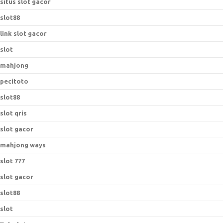
situs slot gacor
slot88
link slot gacor
slot
mahjong
pecitoto
slot88
slot qris
slot gacor
mahjong ways
slot 777
slot gacor
slot88
slot