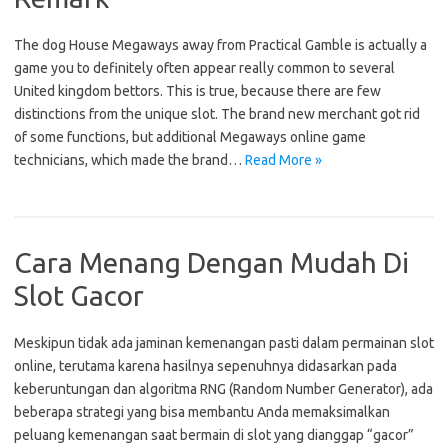
The dog House Megaways away from Practical Gamble is actually a
game you to definitely often appear really common to several
United kingdom bettors. This is true, because there are few
distinctions from the unique slot. The brand new merchant got rid
of some functions, but additional Megaways online game
technicians, which made the brand…
Read More »
Cara Menang Dengan Mudah Di
Slot Gacor
Meskipun tidak ada jaminan kemenangan pasti dalam permainan slot
online, terutama karena hasilnya sepenuhnya didasarkan pada
keberuntungan dan algoritma RNG (Random Number Generator), ada
beberapa strategi yang bisa membantu Anda memaksimalkan
peluang kemenangan saat bermain di slot yang dianggap “gacor”