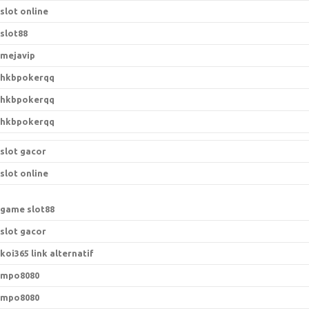
slot online
slot88
mejavip
hkbpokerqq
hkbpokerqq
hkbpokerqq
slot gacor
slot online
game slot88
slot gacor
koi365 link alternatif
mpo8080
mpo8080