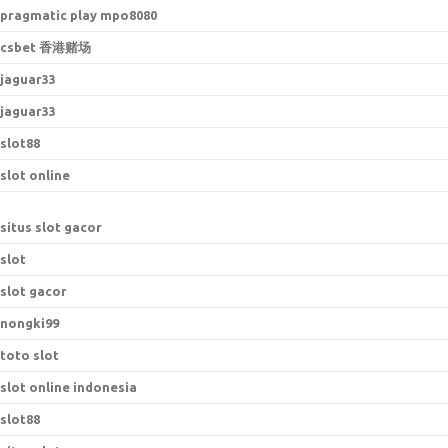
pragmatic play mpo8080
csbet 香港赌场
jaguar33
jaguar33
slot88
slot online
situs slot gacor
slot
slot gacor
nongki99
toto slot
slot online indonesia
slot88