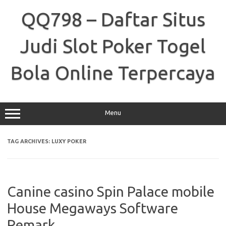
Skip
to
QQ798 – Daftar Situs
content
Judi Slot Poker Togel
Bola Online Terpercaya
Menu
TAG ARCHIVES:
LUXY POKER
Canine casino Spin Palace mobile
House Megaways Software
Remark