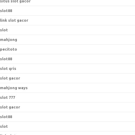
situs slot gacor
slot88
link slot gacor
slot
mahjong
pecitoto
slot88
slot qris
slot gacor
mahjong ways
slot 777
slot gacor
slot88
slot