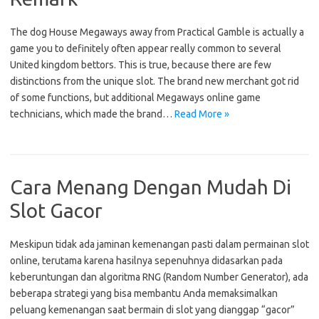
The dog House Megaways away from Practical Gamble is actually a
game you to definitely often appear really common to several
United kingdom bettors. This is true, because there are few
distinctions from the unique slot. The brand new merchant got rid
of some functions, but additional Megaways online game
technicians, which made the brand…
Read More »
Cara Menang Dengan Mudah Di
Slot Gacor
Meskipun tidak ada jaminan kemenangan pasti dalam permainan slot
online, terutama karena hasilnya sepenuhnya didasarkan pada
keberuntungan dan algoritma RNG (Random Number Generator), ada
beberapa strategi yang bisa membantu Anda memaksimalkan
peluang kemenangan saat bermain di slot yang dianggap “gacor”