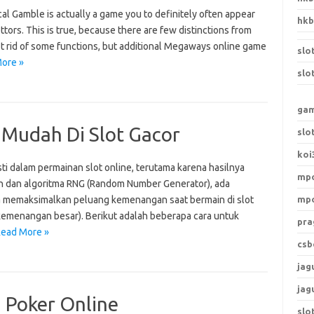
 Gamble is actually a game you to definitely often appear
hk
ors. This is true, because there are few distinctions from
t rid of some functions, but additional Megaways online game
slo
ore »
slo
gam
Mudah Di Slot Gacor
slo
koi
i dalam permainan slot online, terutama karena hasilnya
mp
 dan algoritma RNG (Random Number Generator), ada
a memaksimalkan peluang kemenangan saat bermain di slot
mp
kemenangan besar). Berikut adalah beberapa cara untuk
pra
ead More »
cs
jag
jag
 Poker Online
slo