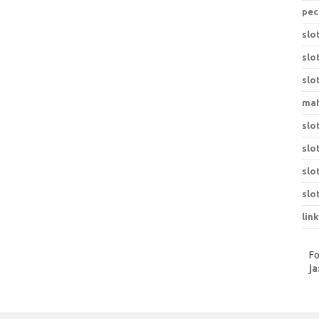
pec
slo
slo
slo
mah
slo
slo
slo
slo
lin
Fo
ja