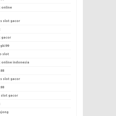
t online
us slot gacor
t
t gacor
gki99
o slot
t online indonesia
t88
us slot gacor
t88
k slot gacor
t
hjong