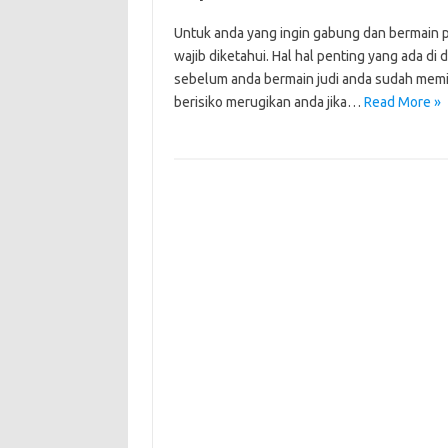
Untuk anda yang ingin gabung dan bermain po
wajib diketahui. Hal hal penting yang ada di
sebelum anda bermain judi anda sudah memili
berisiko merugikan anda jika…
Read More »