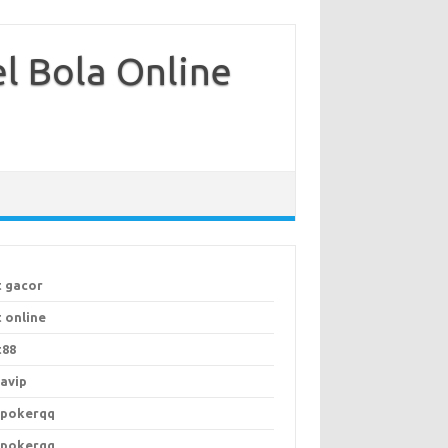
el Bola Online
t gacor
t online
t88
avip
bpokerqq
bpokerqq