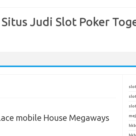
Situs Judi Slot Poker Tog
slo
slo
slo
alace mobile House Megaways
mej
hk
hk