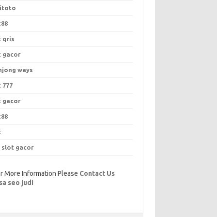
itoto
t88
t qris
t gacor
jong ways
t 777
t gacor
t88
t
k slot gacor
r More Information Please
Contact Us
sa seo judi