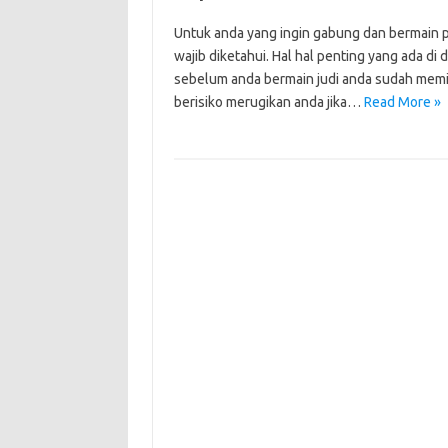
Untuk anda yang ingin gabung dan bermain po
wajib diketahui. Hal hal penting yang ada di
sebelum anda bermain judi anda sudah memili
berisiko merugikan anda jika…
Read More »