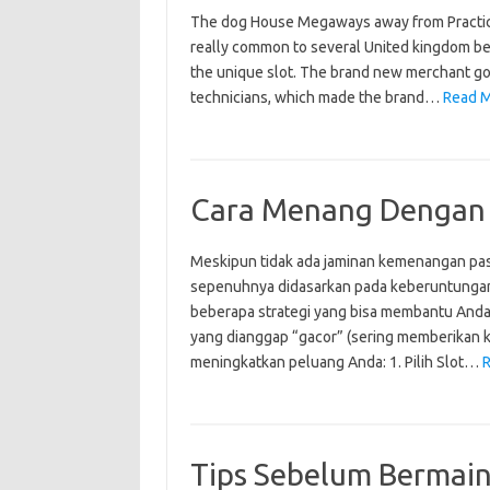
The dog House Megaways away from Practical
really common to several United kingdom bett
the unique slot. The brand new merchant go
technicians, which made the brand…
Read M
Cara Menang Dengan 
Meskipun tidak ada jaminan kemenangan past
sepenuhnya didasarkan pada keberuntungan
beberapa strategi yang bisa membantu And
yang dianggap “gacor” (sering memberikan 
meningkatkan peluang Anda: 1. Pilih Slot…
R
Tips Sebelum Bermain