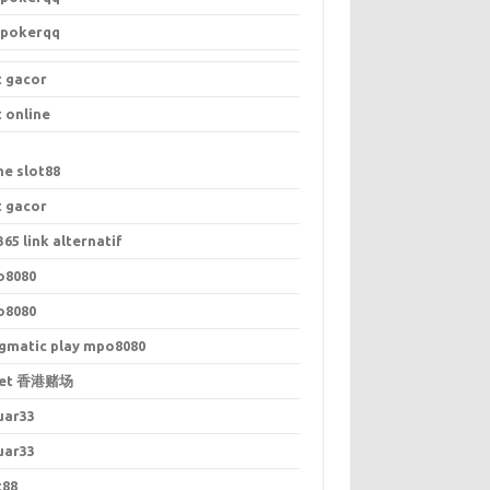
bpokerqq
t gacor
t online
e slot88
t gacor
365 link alternatif
o8080
o8080
gmatic play mpo8080
bet 香港赌场
uar33
uar33
t88