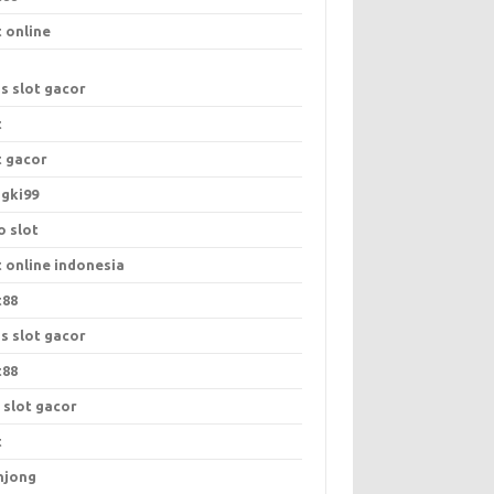
t online
us slot gacor
t
t gacor
gki99
o slot
t online indonesia
t88
us slot gacor
t88
k slot gacor
t
hjong