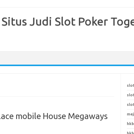
Situs Judi Slot Poker Tog
slo
slo
slo
alace mobile House Megaways
mej
hk
hk