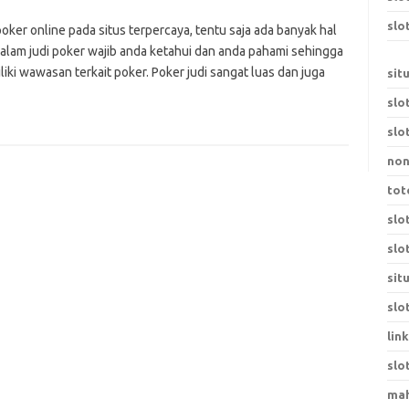
slo
ker online pada situs terpercaya, tentu saja ada banyak hal
 dalam judi poker wajib anda ketahui dan anda pahami sehingga
ki wawasan terkait poker. Poker judi sangat luas dan juga
sit
slo
slo
non
tot
slo
slo
sit
slo
lin
slo
ma