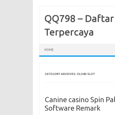
Skip
to
content
QQ798 – Daftar 
Terpercaya
HOME
CATEGORY ARCHIVES:
OLO4D SLOT
Canine casino Spin P
Software Remark