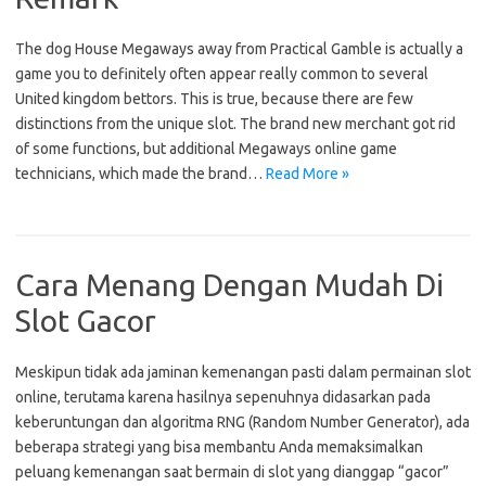
The dog House Megaways away from Practical Gamble is actually a
game you to definitely often appear really common to several
United kingdom bettors. This is true, because there are few
distinctions from the unique slot. The brand new merchant got rid
of some functions, but additional Megaways online game
technicians, which made the brand…
Read More »
Cara Menang Dengan Mudah Di
Slot Gacor
Meskipun tidak ada jaminan kemenangan pasti dalam permainan slot
online, terutama karena hasilnya sepenuhnya didasarkan pada
keberuntungan dan algoritma RNG (Random Number Generator), ada
beberapa strategi yang bisa membantu Anda memaksimalkan
peluang kemenangan saat bermain di slot yang dianggap “gacor”