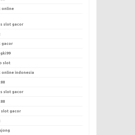
t online
us slot gacor
t
t gacor
gki99
o slot
t online indonesia
t88
us slot gacor
t88
k slot gacor
t
hjong