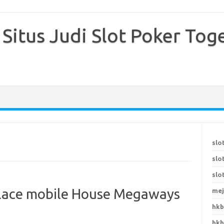
Situs Judi Slot Poker Tog
slo
slo
slo
alace mobile House Megaways
mej
hk
hk