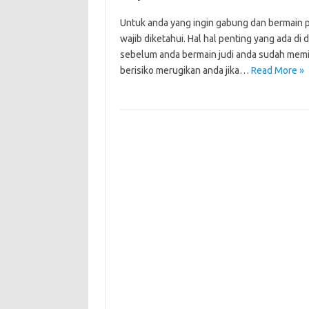
Untuk anda yang ingin gabung dan bermain po
wajib diketahui. Hal hal penting yang ada di
sebelum anda bermain judi anda sudah memili
berisiko merugikan anda jika…
Read More »