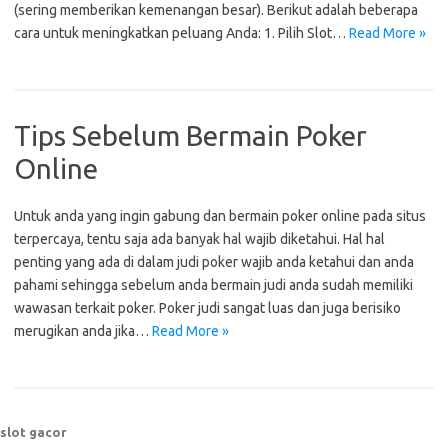
(sering memberikan kemenangan besar). Berikut adalah beberapa
cara untuk meningkatkan peluang Anda: 1. Pilih Slot…
Read More »
Tips Sebelum Bermain Poker
Online
Untuk anda yang ingin gabung dan bermain poker online pada situs
terpercaya, tentu saja ada banyak hal wajib diketahui. Hal hal
penting yang ada di dalam judi poker wajib anda ketahui dan anda
pahami sehingga sebelum anda bermain judi anda sudah memiliki
wawasan terkait poker. Poker judi sangat luas dan juga berisiko
merugikan anda jika…
Read More »
slot gacor