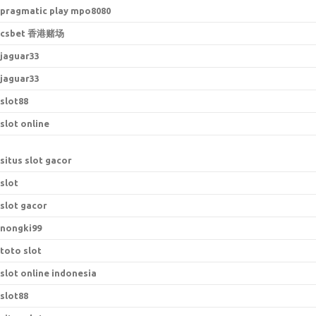
pragmatic play mpo8080
csbet 香港赌场
jaguar33
jaguar33
slot88
slot online
situs slot gacor
slot
slot gacor
nongki99
toto slot
slot online indonesia
slot88