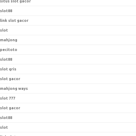
situs slot gacor
slot88
link slot gacor
slot
mahjong
pecitoto
slot88
slot qris
slot gacor
mahjong ways
slot 777
slot gacor
slot88
slot