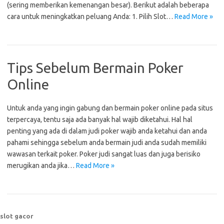
(sering memberikan kemenangan besar). Berikut adalah beberapa
cara untuk meningkatkan peluang Anda: 1. Pilih Slot…
Read More »
Tips Sebelum Bermain Poker
Online
Untuk anda yang ingin gabung dan bermain poker online pada situs
terpercaya, tentu saja ada banyak hal wajib diketahui. Hal hal
penting yang ada di dalam judi poker wajib anda ketahui dan anda
pahami sehingga sebelum anda bermain judi anda sudah memiliki
wawasan terkait poker. Poker judi sangat luas dan juga berisiko
merugikan anda jika…
Read More »
slot gacor