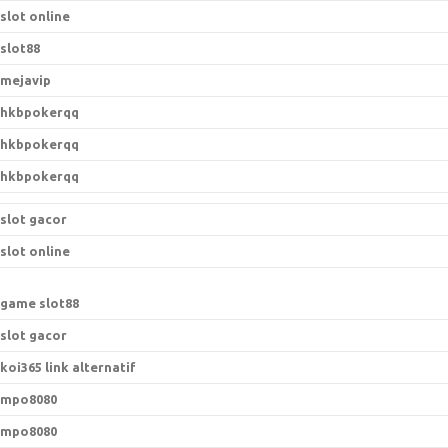
slot online
slot88
mejavip
hkbpokerqq
hkbpokerqq
hkbpokerqq
slot gacor
slot online
game slot88
slot gacor
koi365 link alternatif
mpo8080
mpo8080