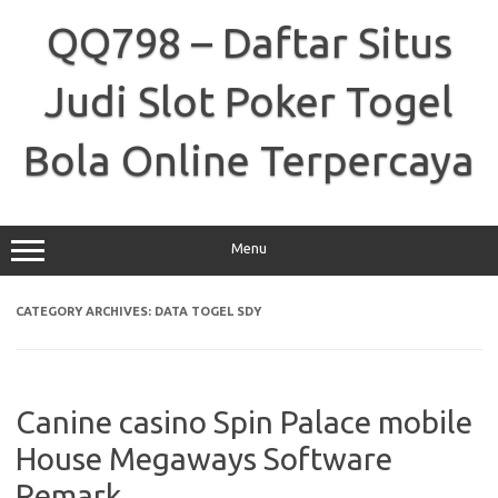
Skip
to
QQ798 – Daftar Situs
content
Judi Slot Poker Togel
Bola Online Terpercaya
Menu
CATEGORY ARCHIVES:
DATA TOGEL SDY
Canine casino Spin Palace mobile
House Megaways Software
Remark