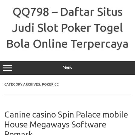
Skip
to
QQ798 – Daftar Situs
content
Judi Slot Poker Togel
Bola Online Terpercaya
Menu
CATEGORY ARCHIVES:
POKER CC
Canine casino Spin Palace mobile
House Megaways Software
Remark