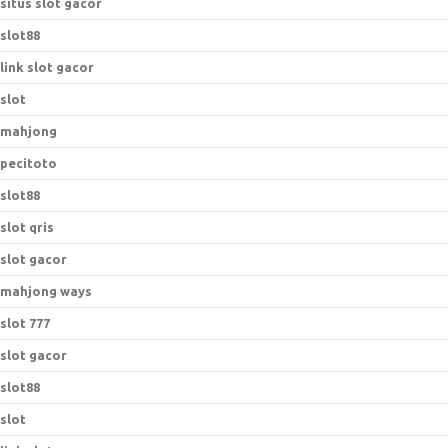
situs slot gacor
slot88
link slot gacor
slot
mahjong
pecitoto
slot88
slot qris
slot gacor
mahjong ways
slot 777
slot gacor
slot88
slot