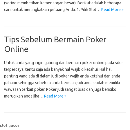
(sering memberikan kemenangan besar). Berikut adalah beberapa
cara untuk meningkatkan peluang Anda: 1. Pilih Slot…
Read More »
Tips Sebelum Bermain Poker
Online
Untuk anda yang ingin gabung dan bermain poker online pada situs
terpercaya, tentu saja ada banyak hal wajib diketahui. Hal hal
penting yang ada di dalam judi poker wajib anda ketahui dan anda
pahami sehingga sebelum anda bermain judi anda sudah memiliki
wawasan terkait poker. Poker judi sangat luas dan juga berisiko
merugikan anda jika…
Read More »
slot gacor