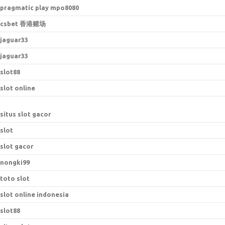
pragmatic play mpo8080
csbet 香港赌场
jaguar33
jaguar33
slot88
slot online
situs slot gacor
slot
slot gacor
nongki99
toto slot
slot online indonesia
slot88