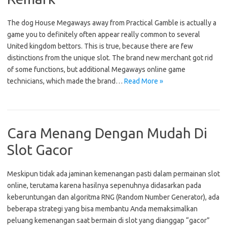
The dog House Megaways away from Practical Gamble is actually a
game you to definitely often appear really common to several
United kingdom bettors. This is true, because there are few
distinctions from the unique slot. The brand new merchant got rid
of some functions, but additional Megaways online game
technicians, which made the brand…
Read More »
Cara Menang Dengan Mudah Di
Slot Gacor
Meskipun tidak ada jaminan kemenangan pasti dalam permainan slot
online, terutama karena hasilnya sepenuhnya didasarkan pada
keberuntungan dan algoritma RNG (Random Number Generator), ada
beberapa strategi yang bisa membantu Anda memaksimalkan
peluang kemenangan saat bermain di slot yang dianggap “gacor”